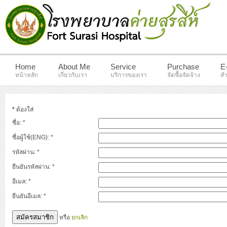
Home
About Me
Service
Purchase
E
หน้าหลัก
เกี่ยวกับเรา
บริการของเรา
จัดซื้อจัดจ้าง
สำ
*
ต้องใส่
ชื่อ:
*
ชื่อผู้ใช้(ENG):
*
รหัสผ่าน:
*
ยืนยันรหัสผ่าน:
*
อีเมล:
*
ยืนยันอีเมล:
*
สมัครสมาชิก
หรือ
ยกเลิก