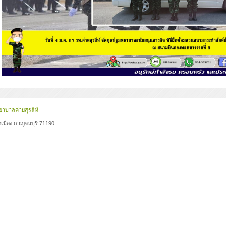
าบาลค่ายสุรสีห์
เมือง กาญจนบุรี 71190