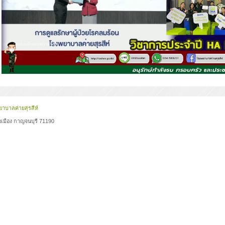
าบาลค่ายสุรสีห์
เมือง กาญจนบุรี 71190