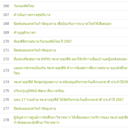
166
วันกองทัพไทย
167
ดำเนินการตรวจสุขภิบาล
168
ฉีดพ่่นหมอกควันกำจัดยุงลาย เพื่อป้องกันการระบาดโรคไข้เลือดออก
169
ทำบุญตักบาตร
170
ซ้อมพิธีสวนสนามวันกองทัพไทย ปี 2567
171
ฉีดพ่นหมอกควันกำจัดยุงลาย
172
ทีมส่งเสริมสุขภาพ (HPH) รพ.ค่ายสุรสีห์ ออกให้บริการเยี่ยมบ้านหญิงหลังคลอด 
แผนกเวชกรรมป้องกัน รพ.ค่ายสุรสีห์ ทำการนิเทศการฝึกภาคสนาม ของนักศึกษ
173
ร้อน
174
รพ.ค่ายสุรสีห์ จัดชุดปฐมพยาบาล สนับสนุนกิจกรรมวันเด็กเเห่งชาติ ประจำปี25
175
ปรับปรุงภูมิทัศน์ พัฒนาสิ่งเเวดล้อม
176
มทบ.17 ร่วมด้วย รพ.ค่ายสุรสีห์ ได้จัดกิจกรรมวันเด็กเเห่งชาติ ประจำปี 2567
177
ฉีดพ่นหมอกควันกำจัดยุงลาย
ผู้บัญชาการศูนย์การนักศึกษาวิชาทหาร ได้เยี่ยมชมการบริการของ รพ.ค่ายสุรสี
178
กำลังพลเเละนักศึกษาวิชาทหาร